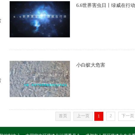
6.6世界害虫日丨绿威在行
赏
小白蚁大危害
赏
首页
上一页
2
下一页
1