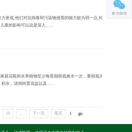
疫力更低,他们对抗病毒和污染物侵害的能力较为弱一点,对雾
对儿童的影响可以说是深入……
民家庭花瓶和水养植物至少每星期彻底换水一次，要彻底清理
）积水，清倒闲置花盆以及……
10
...
下一页
尾页