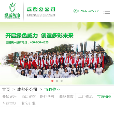
028-65785308
首页
>
成都分公司
>
市政物业
餐饮娱乐
酒店宾馆
医疗学校
商场超市
工厂物流
市政物业
车站市场
其它行业