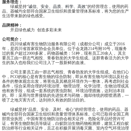
服务理念：
绿威坚持“
诚信、安全、品质、科学、高效
”的经营理念，使用的药
品、器械均全部符合国家卫生组织和质量管理体系标准，将为您的生产
生活带来新的绿色感受。
品牌精神
：
开启绿色威力 创造多彩未来
公司简介：
四川绿威有害生物防治服务有限公司（成都分公司）成立于2016
年，是四川省首家双协会会员单位。位于会龙路214号附10号，现服务
过的客户超过2000多家，药物器械类：51种，现有员工20余人，
其主
要员工由一群志气相投、青春勃发的大学生组成。
这群青春活力的大学
生的加入也给我们公司注入了一股新鲜的血液。
公司主要员工由一群志气相投、青春勃发的大学生组成。在他们心
中，PCO的核心是有害生物的综合防制，即从有害生物与环境以及社会
条件的整体观念出发，将害虫及其栖息环境作为一整体，再考虑到社会
条件，综合采用合理的环境治理、物理治理、化学治理、生物治理或其
他有效手段，组成一套系统的害虫防制、环境治理措施，达到治本目
的。即：采用与世界接轨的先进技术与药物，抛却传统的喷喷洒洒，一
喷了之地灭害方式，达到持久有效的防治目的。
绿威坚持“品质、安全、及时、省心”的经营理念，使用的药品、器
械均全部符合国家卫生组织和质量管理体系标准。公司已取得全国工商
部营业执照，中国有害生物防治协会相关证件，危险化学品经营许可
证，有害生物防制员等级证，白蚁防治生物药物检测师，建筑工程白蚁
防治师等行业相关证件，且正在积极开展消毒灭菌、室内空气环境治理